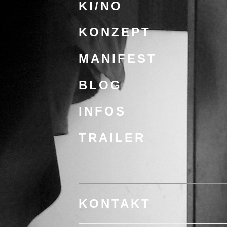
KI/NO
KONZEPT
MANIFEST
BLOG
INFOS
TRAILER
KONTAKT